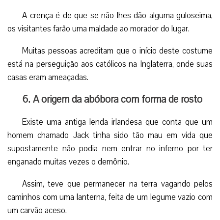
É nesta data que os grupos satânicos sacrificam os
jovens e especialmente as crianças, pois são os preferidos
de Deus.
5. A origem da pergunta “Doces ou
travessuras? “
No Halloween, as crianças e alguns adultos costumam
se disfarçar de seres horríveis e temerários e vão de casa
em casa exigindo “trick or treat” (doces ou travessuras).
A crença é de que se não lhes dão alguma guloseima,
os visitantes farão uma maldade ao morador do lugar.
Muitas pessoas acreditam que o início deste costume
está na perseguição aos católicos na Inglaterra, onde suas
casas eram ameaçadas.