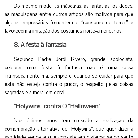
7. Um grande negócio
Hollywood contribuiu para a difusão do Halloween com
uma série de filmes nos quais a violência gráfica e os
assassinatos criam no espectador um estado mórbido de
angústia e ansiedade.
Estes filmes são vistos por adultos e crianças, criando
nestes últimos medo e uma ideia errônea da realidade.
Do mesmo modo, as máscaras, as fantasias, os doces,
as maquiagens entre outros artigos são motivos para que
alguns empresários fomentem o “consumo do terror” e
favorecem a imitação dos costumes norte-americanos.
8. A festa à fantasia