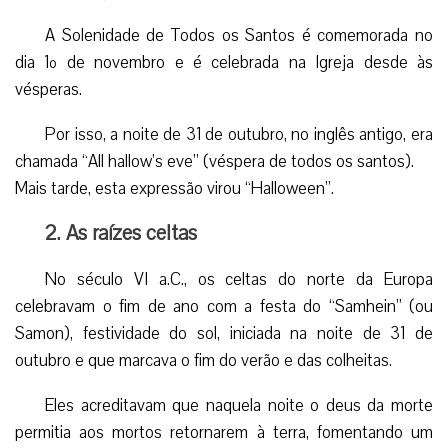
O que é o “Halloween” ?
Se você conhece alguém que se ilude com a
“inocência” dessa comemoração ou que não sabe nada
sobre ela, recomende a leitura dos dados que aqui
trazemos.
Este elenco de informações sobre o Holloween foi
publicado pela ACI e julgamos oportuno transcrevê-lo.
1. A origem do nome
A Solenidade de Todos os Santos é comemorada no
dia 1º de novembro e é celebrada na Igreja desde às
vésperas.
Por isso, a noite de 31 de outubro, no inglês antigo, era
chamada “All hallow’s eve” (véspera de todos os santos).
Mais tarde, esta expressão virou “Halloween”.