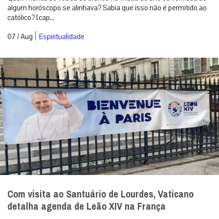
Superstição é pecado?
Quem nunca se vestiu de branco na virada do ano ou verificou se
algum horóscopo se alinhava? Sabia que isso não é permitido ao
católico? [cap...
|
07 / Aug
Espiritualidade