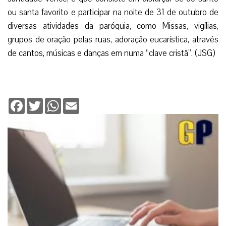
Segundo Padre Jordi Rivero, grande apologista,
celebrar uma festa à fantasia não é uma coisa
intrinsecamente má, sempre e quando se cuidar para que
esta não esteja contra o pudor, o respeito pelas coisas
sagradas e a moral em geral.
“Holywins” contra O “Halloween”
Nos últimos anos tem crescido a realização da
comemoração alternativa do “Holywins”, que quer dizer a
santidade vence, e que consiste em disfarçar-se do santo
ou santa favorito e participar na noite de 31 de outubro de
diversas atividades da paróquia, como Missas, vigílias,
grupos de oração pelas ruas, adoração eucarística, através
de cantos, músicas e danças em numa “clave cristã”. (JSG)