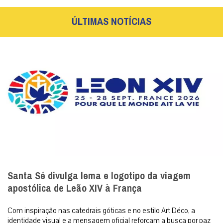
Cristo Redentor ganha selo especial em
contagem regressiva para os 100 anos
Selo ‘Rumo aos 100 Anos’ abre a contagem
regressiva para o centenário do símbolo nacional,
celebrado em outubro de 2031. Rio de Janeiro (31/07/...
MAIS
ÚLTIMAS NOTÍCIAS