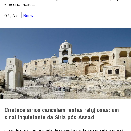
Santa Sé divulga lema e logotipo da viagem
apostólica de Leão XIV à França
Com inspiração nas catedrais góticas e no estilo Art Déco, a
identidade visual e a mensagem oficial reforçam a busca por paz
e reconciliação....
|
07 / Aug
Roma