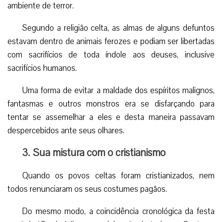
2. As raízes celtas
No século VI a.C., os celtas do norte da Europa
celebravam o fim de ano com a festa do “Samhein” (ou
Samon), festividade do sol, iniciada na noite de 31 de
outubro e que marcava o fim do verão e das colheitas.
Eles acreditavam que naquela noite o deus da morte
permitia aos mortos retornarem à terra, fomentando um
ambiente de terror.
Segundo a religião celta, as almas de alguns defuntos
estavam dentro de animais ferozes e podiam ser libertadas
com sacrifícios de toda índole aos deuses, inclusive
sacrifícios humanos.
Uma forma de evitar a maldade dos espíritos malignos,