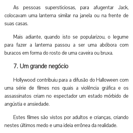
6. A origem da abóbora com forma de rosto
Existe uma antiga lenda irlandesa que conta que um
homem chamado Jack tinha sido tão mau em vida que
supostamente não podia nem entrar no inferno por ter
enganado muitas vezes o demônio.
Assim, teve que permanecer na terra vagando pelos
caminhos com uma lanterna, feita de um legume vazio com
um carvão aceso.
As pessoas supersticiosas, para afugentar Jack,
colocavam uma lanterna similar na janela ou na frente de
suas casas.
Mais adiante, quando isto se popularizou, o legume
para fazer a lanterna passou a ser uma abóbora com
buracos em forma do rosto de uma caveira ou bruxa.