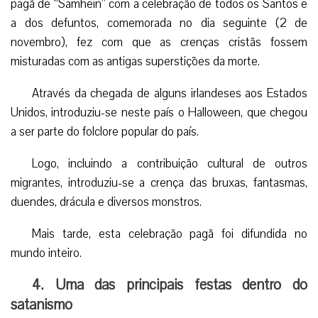
fantasmas e outros monstros era se disfarçando para
tentar se assemelhar a eles e desta maneira passavam
despercebidos ante seus olhares.
3. Sua mistura com o cristianismo
Quando os povos celtas foram cristianizados, nem
todos renunciaram os seus costumes pagãos.
Do mesmo modo, a coincidência cronológica da festa
pagã de “Samhein” com a celebração de todos os Santos e
a dos defuntos, comemorada no dia seguinte (2 de
novembro), fez com que as crenças cristãs fossem
misturadas com as antigas superstições da morte.
Através da chegada de alguns irlandeses aos Estados
Unidos, introduziu-se neste país o Halloween, que chegou
a ser parte do folclore popular do país.