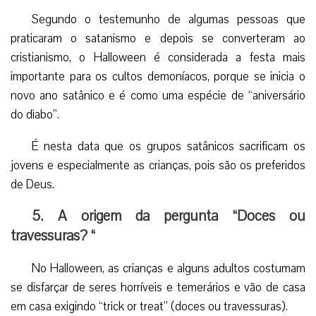
Logo, incluindo a contribuição cultural de outros
migrantes, introduziu-se a crença das bruxas, fantasmas,
duendes, drácula e diversos monstros.
Mais tarde, esta celebração pagã foi difundida no
mundo inteiro.
4. Uma das principais festas dentro do
satanismo
Segundo o testemunho de algumas pessoas que
praticaram o satanismo e depois se converteram ao
cristianismo, o Halloween é considerada a festa mais
importante para os cultos demoníacos, porque se inicia o
novo ano satânico e é como uma espécie de “aniversário
do diabo”.