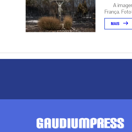
A image
França. Foto:
MAIS