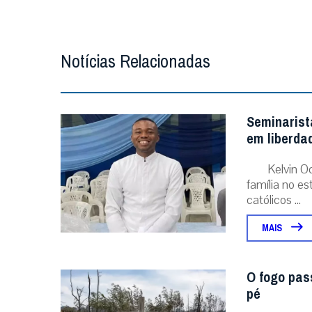
Notícias Relacionadas
Seminarist
em liberda
Kelvin O
família no e
católicos ...
MAIS
O fogo pas
pé