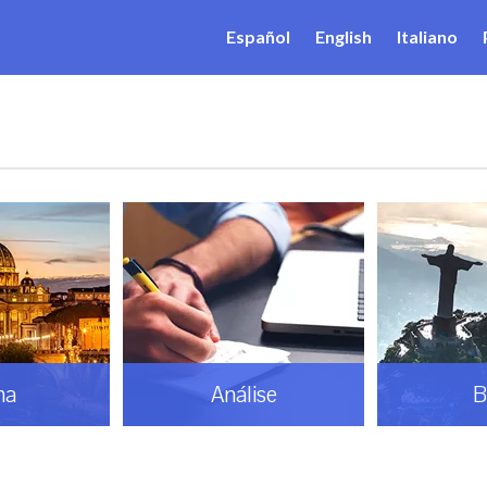
Español
English
Italiano
ma
Análise
B