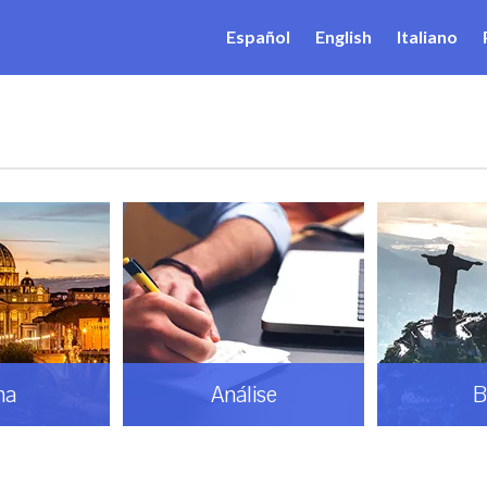
Español
English
Italiano
ma
Análise
B