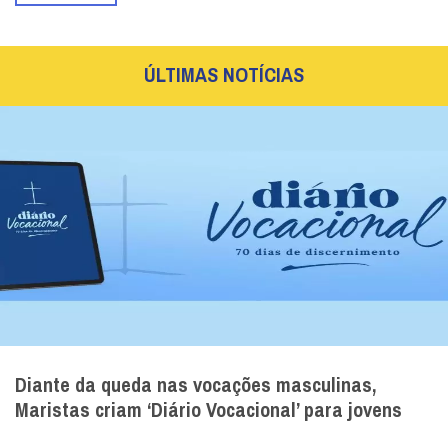
|
05 / Aug
Brasil
Audiência Geral: a Liturgia das Horas santifica o
tempo da nossa vida diária
Após um mês de férias de verão, Leão XIV retoma suas
audiências gerais no Vaticano. O Papa proferiu sua quinta