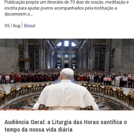
catequese sobre a Sacrosanctum ...
|
05 / Aug
Roma
Alemanha ecumênica ou Alemanha pós-cristã? O
dilema por trás dos altares compartilhados
A resposta para uma crise espiritual pode ser encontrada apenas