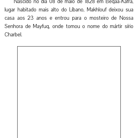
Nascido no dia 08 de maio de 1828 em Beqaa-Kafra,
lugar habitado mais alto do Líbano, Makhlouf deixou sua
casa aos 23 anos e entrou para o mosteiro de Nossa
Senhora de Mayfuq, onde tomou o nome do mártir sírio
Charbel.
Em 1853 fez votos solenes, sendo ordenado sacerdote
em 1859. Padre Charbel viveu no mosteiro de São Maron
em Annaya durante 15 anos, sendo um monge exemplar
dedicado à oração, apostolado e à leitura espiritual.
Sentindo o chamado à vida ermitã, resolveu colocá-la
em prática a partir do dia 13 de fevereiro de 1875, quando
recebeu autorização de seus superiores. Desde então se
dedicou à oração, ascese, penitência e ao trabalho manual
até 1898, ano de sua morte. Comia uma vez ao dia e
permanecia em silêncio.