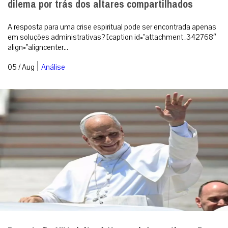
Santa Sé confirma que o Pontífice passará por três países latino-
americanos entre os dias 6 e 17 de novembro, visitando
Montevidéu, Buenos Air...
|
05 / Aug
Roma
RECEBA NOSSO BOLETIM DIÁRIO
QUERO RECEBER