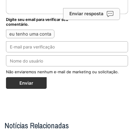
tempo da nossa vida diária
Após um mês de férias de verão, Leão XIV retoma
suas audiências gerais no Vaticano. O Papa proferiu sua
quinta catequese sobre a Sacrosanctum ...
MAIS
Papa Leão XIV visitará Uruguai, Argentina e Peru
em novembro
Santa Sé confirma que o Pontífice passará por três
países latino-americanos entre os dias 6 e 17 de
novembro, visitando Montevidéu, Buenos Air...
MAIS