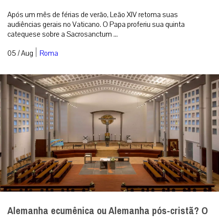
em soluções administrativas? [caption id=”attachment_342768″
align=”aligncenter...
|
05 / Aug
Análise
Papa Leão XIV visitará Uruguai, Argentina e Peru
em novembro