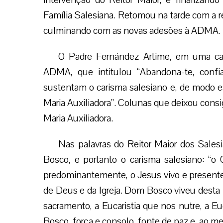
Família Salesiana. Retomou na tarde com a re
culminando com as novas adesões à ADMA.
O Padre Fernández Artime, em uma carta
ADMA, que intitulou “Abandona-te, confia,
sustentam o carisma salesiano e, de modo esp
Maria Auxiliadora”. Colunas que deixou co
Maria Auxiliadora.
Nas palavras do Reitor Maior dos Sales
Bosco, e portanto o carisma salesiano: “o
predominantemente, o Jesus vivo e presente n
de Deus e da Igreja. Dom Bosco viveu desta p
sacramento, a Eucaristia que nos nutre, a Eu
Bosco, força e consolo, fonte de paz e, ao m