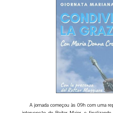
A jornada começou às 09h com uma re
intervenção do Reitor Maior, e finalizan