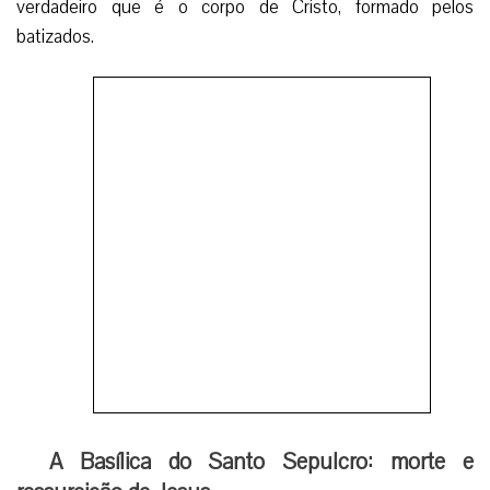
verdadeiro que é o corpo de Cristo, formado pelos
batizados.
A Basílica do Santo Sepulcro: morte e
ressureição de Jesus
A Basílica de Anastasis ou Santo Sepulcro, foi
construída pelo imperador Constantino e sua mãe Santa
Helena.
Ela foi consagrada em setembro de 355.
A estrutura atual é uma síntese dos edifícios de
Constantino e do edifício dos cruzados e teve a cerimônia
de dedicação em 15 de julho de 1149.
A Basílica reúne os lugares ligados à morte e
ressurreição de Jesus, sublinhando a unidade dos dois