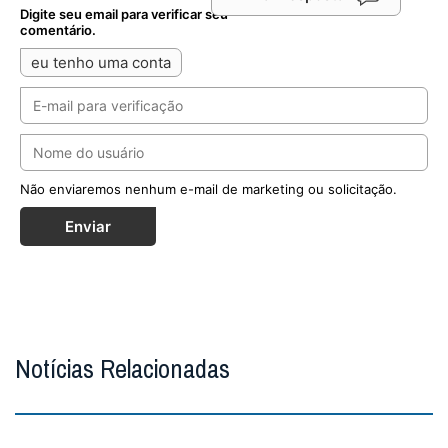
Notícias Relacionadas
Seminarista sequestrado no centro-norte da
Nigéria está em liberdade
Kelvin Ochai conseguiu escapar ileso do cativeiro e
reencontrou a família no estado de Benue; Igreja local
segue em oração por outros católicos ...
MAIS
O fogo passou duas vezes, mas o crucifixo
permaneceu de pé
A imagem que emocionou o mundo em meio aos
incêndios na França. Foto: IG @patr...