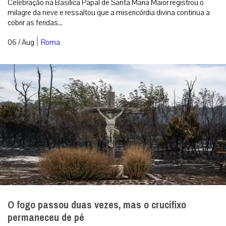
O fogo passou duas vezes, mas o crucifixo
permaneceu de pé
A imagem que emocionou o mundo em meio aos incêndios na
França. Foto: IG @patr...
|
06 / Aug
Mundo
RECEBA NOSSO BOLETIM DIÁRIO
QUERO RECEBER