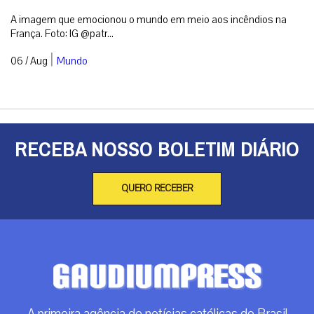
A primeira agência de notícias católicas do Brasil
Categorias
Análise
Brasil
Doação
Espiritualidade
Mundo
Não categorizado
Roma
Arquivos