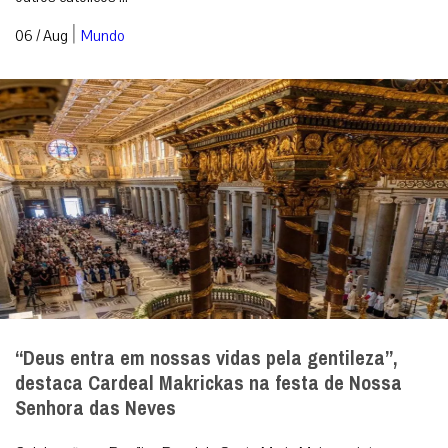
“Deus entra em nossas vidas pela gentileza”,
destaca Cardeal Makrickas na festa de Nossa
Senhora das Neves
Celebração na Basílica Papal de Santa Maria Maior registrou o
milagre da neve e ressaltou que a misericórdia divina continua a
cobrir as feridas...
|
06 / Aug
Roma