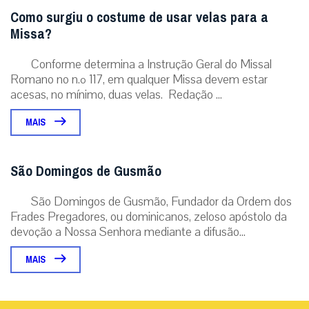
Papa Leão XIV retornará ao Santuário de Nossa
Senhora do Bom Conselho de Genazzano na
véspera da Natividade de Maria
Nesta ocasião, será inaugurada uma pintura que retrata o Papa
Leão XIV em oração diante da imagem da Virgem, no mesmo
estilo das de seus antece...
|
08 / Aug
Roma