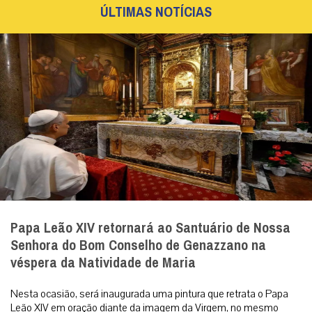
Uma língua que ninguém entende
A crise da linguagem moderna é, no fundo e na raiz, uma crise
estritamente espiritual. [caption id=”attachment_342989″
align=”aligncenter” width...
|
08 / Aug
Análise