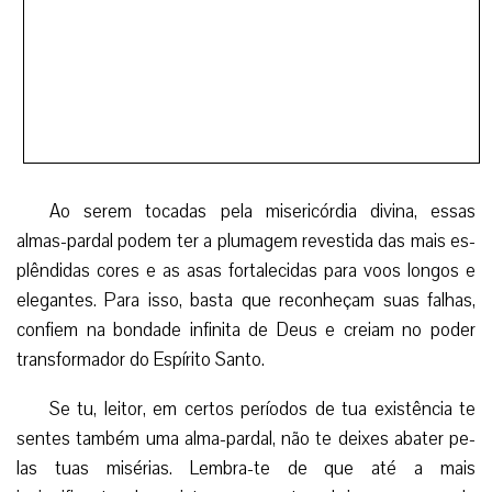
confiem na bondade infinita de Deus e creiam no poder
transformador do Espírito Santo.
Se tu, leitor, em certos períodos de tua existência te
sentes também uma alma-pardal, não te deixes abater pe-
las tuas misérias. Lembra-te de que até a mais
insignificante das criaturas encontra abrigo na casa do
Altíssimo.
No olhar doce e benevolente do Sagrado Coração de
Jesus, sempre acharemos amparo. Maria Santíssima, sua
Mãe, está a todo momento querendo nos afagar, converter
e aproximar da misericórdia de seu Divino Filho. Ao nos
abandonarmos nas mãos d’Eles, as nossas asas de pardal
tornar-se-ão belas, ágeis e fortes, capazes de nos
impulsionar aos mais altos píncaros da santidade!