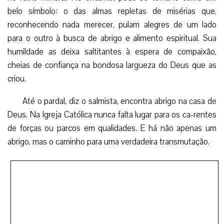
belo símbolo: o das almas repletas de misérias que,
reconhecendo nada merecer, pulam alegres de um lado
para o outro à busca de abrigo e alimento espiritual. Sua
humildade as deixa saltitantes à espera de compaixão,
cheias de confiança na bondosa largueza do Deus que as
criou.
Até o pardal, diz o salmista, encontra abrigo na casa de
Deus. Na Igreja Católica nunca falta lugar para os ca-rentes
de forças ou parcos em qualidades. E há não apenas um
abrigo, mas o caminho para uma verdadeira transmutação.
Ao serem tocadas pela misericórdia divina, essas
almas-pardal podem ter a plumagem revestida das mais es-
plêndidas cores e as asas fortalecidas para voos longos e
elegantes. Para isso, basta que reconheçam suas falhas,