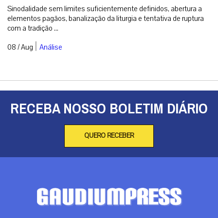
Brasil
Doação
Espiritualidade
Mundo
Não categorizado
Roma
Arquivos
Arquivos
Contato
info@gaudiumpress.org
São Paulo, Brasil
Siga-nos