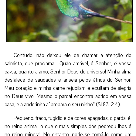
Contudo, não deixou ele de chamar a atenção do
salmista, que proclama: “Quão amável, ó Senhor, é vossa
ca-sa, quanto a amo, Senhor Deus do universo! Minha alma
desfalece de saudades e anseia pelos átrios do Senhor!
Meu coração e minha carne rejubilam e exultam de alegria
no Deus vivo! Mesmo o pardal encontra abrigo em vossa
casa, e a andorinha aí prepara o seu ninho” (Sl 83, 2 4).
Pequeno, fraco, fugidio e de cores apagadas, o pardal é,
no reino animal, o que o mais simples dos pedregu-lhos é
no reino mineral. No entanto, pode-se tomá-lo como um