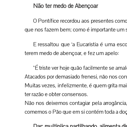
Não ter medo de Abençoar
O Pontífice recordou aos presentes como 
que nos fazem bem; como é importante um sin
E ressaltou que ‘a Eucaristia é uma es
terem medo de abençoar, e fez um apelo:
“É triste ver hoje quão facilmente se amal
Atacados por demasiado frenesi, não nos con
Muitas vezes, infelizmente, é quem grita mais
ter razão e obter consensos.
Não nos deixemos contagiar pela arrogância
comemos o Pão que em si contém toda a doç
Dar: multiplica partilhando, alimenta di