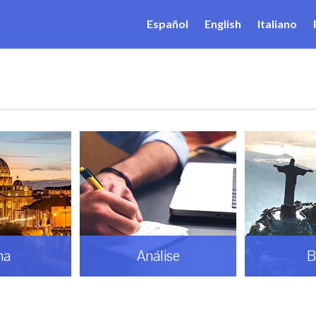
Español
English
Italiano
ma
Análise
B