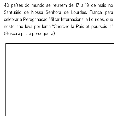
40 países do mundo se reúnem de 17 a 19 de maio no
Santuário de Nossa Senhora de Lourdes, França, para
celebrar a Peregrinação Militar Internacional a Lourdes, que
neste ano leva por lema “Cherche la Paix et poursuis-la”
(Busca a paz e persegue-a).
Os militares se unirão à celebração da Missa em vários
idiomas, uma procissão à luz de velas e poderão visitar os
banhos nos quais numerosos peregrinos encontraram a
cura de suas enfermidades. Além disso, a peregrinação
inclui eventos culturais como desfiles de bandas militares
pelas ruas de Lourdes e algumas competências esportivas.
“Alguns dos peregrinos se feriram, e este é um grande
lugar para buscar cura. Não somente cura física, que é o
que as pessoas sempre pensam primeiro, mas o que é