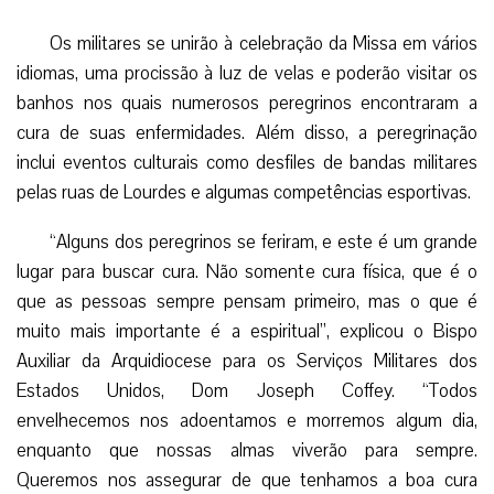
muito mais importante é a espiritual”, explicou o Bispo
Auxiliar da Arquidiocese para os Serviços Militares dos
Estados Unidos, Dom Joseph Coffey. “Todos
envelhecemos nos adoentamos e morremos algum dia,
enquanto que nossas almas viverão para sempre.
Queremos nos assegurar de que tenhamos a boa cura
espiritual que possamos necessitar”.
O prelado acompanha a peregrinação norte-americana
como uma de suas primeiras tarefas após sua recente
nomeação como Bispo, à pedido do Arcebispo dos Serviços
Militares, Dom Timothy Broglio. “Esta é realmente uma
maneira maravilhosa para que comece este novo período
de minha vida, esta nova forma de servir ao Senhor como
Bispo”, comentou o novo prelado.
“A peregrinação realmente é uma oportunidade para
que os soldados feridos encontrem a cura, e a cura vem