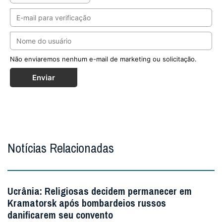
Notícias Relacionadas
Ucrânia: Religiosas decidem permanecer em
Kramatorsk após bombardeios russos
danificarem seu convento
A apenas 30 quilômetros da linha de frente do
conflito, as Servidoras do Senhor e da Virgem de Matará
decidiram permanecer ao lado da população ...
MAIS
São John Henry Newman: 136 anos de sua morte
e o primeiro como Doutor da Igreja
Neste 11 de agosto, celebra-se pela primeira vez o
aniversário da morte do cardeal converso já como Doutor