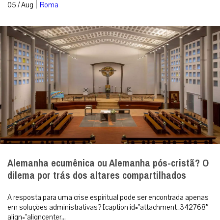
Alemanha ecumênica ou Alemanha pós-cristã? O
dilema por trás dos altares compartilhados
A resposta para uma crise espiritual pode ser encontrada apenas
em soluções administrativas? [caption id=”attachment_342768″
align=”aligncenter...
|
05 / Aug
Análise
RECEBA NOSSO BOLETIM DIÁRIO
QUERO RECEBER