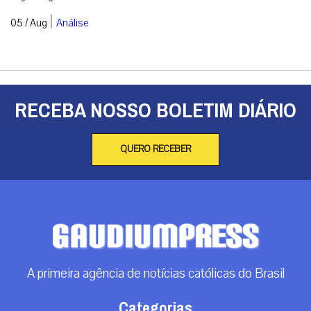
A primeira agência de notícias católicas do Brasil
Categorias
Análise
Brasil
Doação
Espiritualidade
Mundo
Não categorizado
Roma
Arquivos