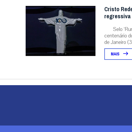
Cristo Red
regressiva
Selo ‘Ru
centenário d
de Janeiro (31
MAIS