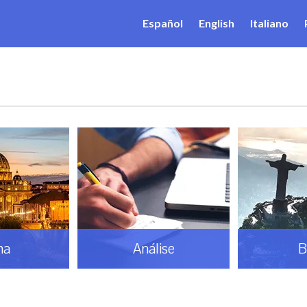
Español
English
Italiano
ma
Análise
B