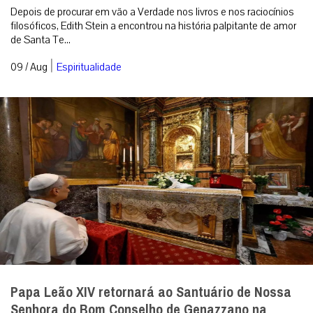
Depois de procurar em vão a Verdade nos livros e nos raciocínios
filosóficos, Edith Stein a encontrou na história palpitante de amor
de Santa Te...
|
09 / Aug
Espiritualidade
Papa Leão XIV retornará ao Santuário de Nossa
Senhora do Bom Conselho de Genazzano na