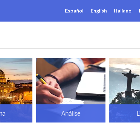
Español
English
Italiano
ma
Análise
B