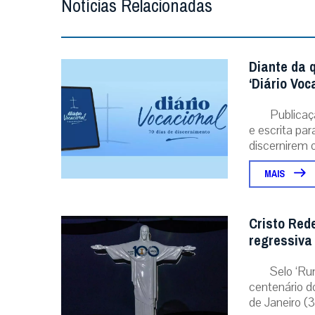
Notícias Relacionadas
Diante da 
‘Diário Voc
Publicaç
e escrita pa
discernirem o.
MAIS
Cristo Red
regressiva
Selo ‘Ru
centenário d
de Janeiro (31